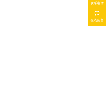
联系电话
在线留言