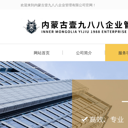
欢迎来到内蒙古壹九八八企业管理有限公司官网！
网站首页
公司简介
服务