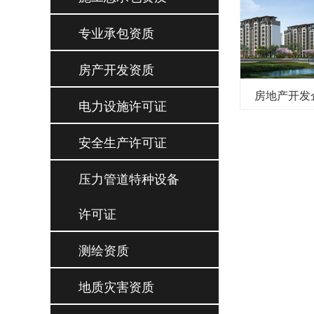
专业承包资质
房产开发资质
房地产开发
电力设施许可证
准
安全生产许可证
压力管道特种设备
许可证
测绘资质
地质灾害资质