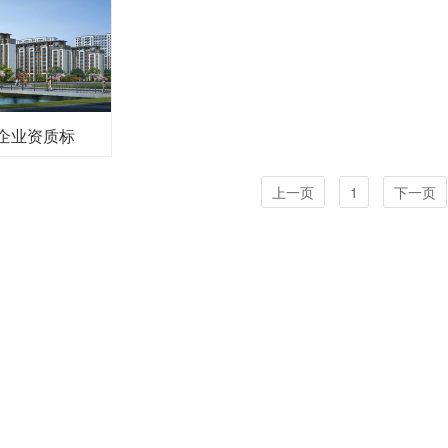
企业资质标
上一页
1
下一页